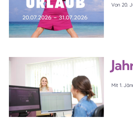
Von 20. Ju
6
Jah
:
Mit 1. Jä
6