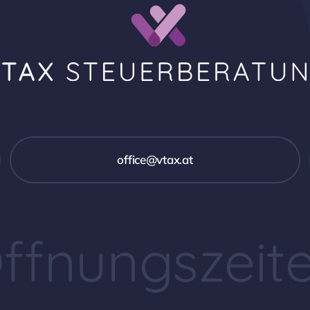
office@vtax.at
ffnungszeit