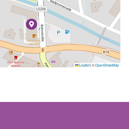
Leaflet
|
©
OpenStreetMap