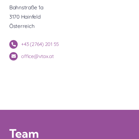
Bahnstraße 1a
3170 Hainfeld
Österreich
+43 (2764) 201 55
office@vtax.at
Team