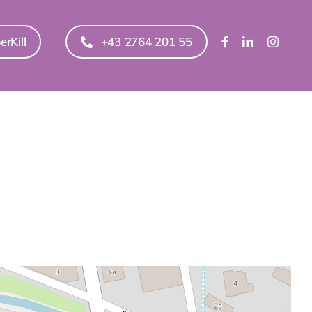
erKill
+43 2764 201 55