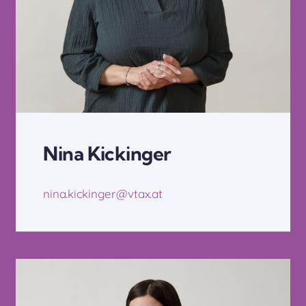
Nina Kickinger
nina.kickinger@vtax.at